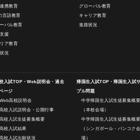
連携教育
グローバル教育
の言語教育
キャリア教育
ーバル教育
進路状況
支援
リア教育
状況
校入試TOP・Web説明会・過去
帰国生入試TOP・帰国生入試
ページ
プル問題
Web高校説明会
中学帰国生入試生徒募集概
高校入試説明会・公開行事
（本校会場）
高校入試生徒募集概要
中学帰国生入試生徒募集概
高校入試結果
（シンガポール・バンコク
高校入試出願状況
場）