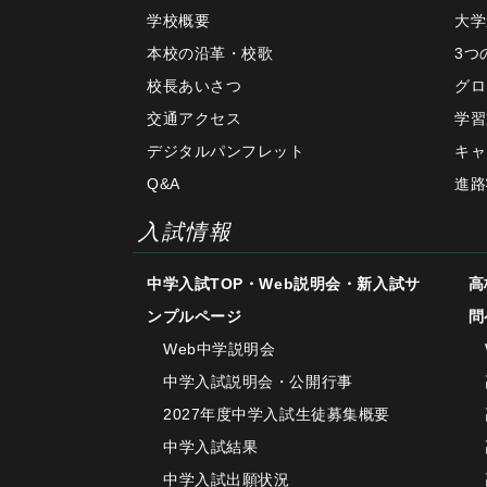
学校概要
大学
本校の沿革・校歌
3つ
校長あいさつ
グロ
交通アクセス
学習
デジタルパンフレット
キャ
Q&A
進路
入試情報
中学入試TOP・Web説明会・新入試サ
高
ンプルページ
問
Web中学説明会
中学入試説明会・公開行事
2027年度中学入試生徒募集概要
中学入試結果
中学入試出願状況