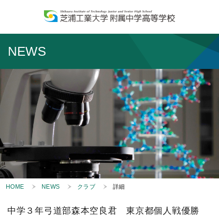
NEWS
HOME
NEWS
クラブ
詳細
中学３年弓道部森本空良君 東京都個人戦優勝