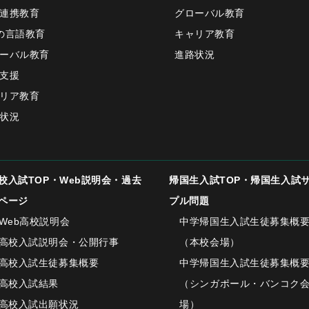
連携教育
グローバル教育
の言語教育
キャリア教育
ーバル教育
進路状況
支援
リア教育
状況
校入試TOP・Web説明会・過去
帰国生入試TOP・帰国生入試
ページ
プル問題
Web高校説明会
中学帰国生入試生徒募集概
高校入試説明会・公開行事
（本校会場）
高校入試生徒募集概要
中学帰国生入試生徒募集概
高校入試結果
（シンガポール・バンコク
高校入試出願状況
場）