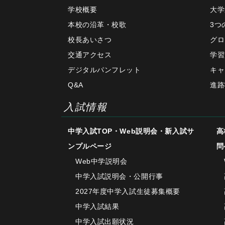
学校概要
大学
本校の沿革・校歌
3つ
校長あいさつ
グロ
交通アクセス
学習
デジタルパンフレット
キャ
Q&A
進路
入試情報
中学入試TOP・Web説明会・新入試サ
高
ンプルページ
問
Web中学説明会
中学入試説明会・公開行事
2027年度中学入試生徒募集概要
中学入試結果
中学入試出願状況